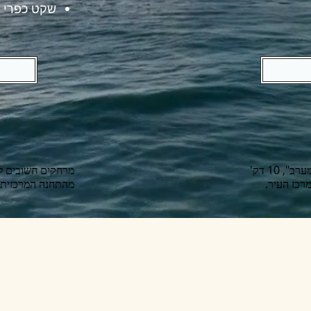
שקט כפרי 
מרחקים חשובים ממרכז העיר: 15 דק' נסיעה מרכבת "חדרה-מערב", 10 דק'
מהתחנה המרכזית; 3 דק' הליכה לחוף; 15 דק' נסיעה למרכז ה