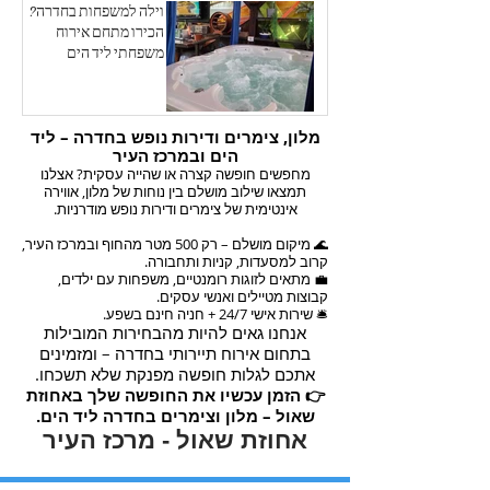
וילה למשפחות בחדרה?
הכירו מתחם אירוח
משפחתי ליד הים
מלון, צימרים ודירות נופש בחדרה – ליד
הים ובמרכז העיר
מחפשים חופשה קצרה או שהייה עסקית? אצלנו
תמצאו שילוב מושלם בין נוחות של מלון, אווירה
אינטימית של צימרים ודירות נופש מודרניות.
🌊 מיקום מושלם – רק 500 מטר מהחוף ובמרכז העיר,
קרוב למסעדות, קניות ותחבורה.
💼 מתאים לזוגות רומנטיים, משפחות עם ילדים,
קבוצות מטיילים ואנשי עסקים.
🛎️ שירות אישי 24/7 + חניה חינם בשפע.
אנחנו גאים להיות מהבחירות המובילות
בתחום אירוח תיירותי בחדרה – ומזמינים
אתכם לגלות חופשה מפנקת שלא תשכחו.
👉 הזמן עכשיו את החופשה שלך באחוזת
שאול – מלון וצימרים בחדרה ליד הים.
אחוזת שאול - מרכז העיר