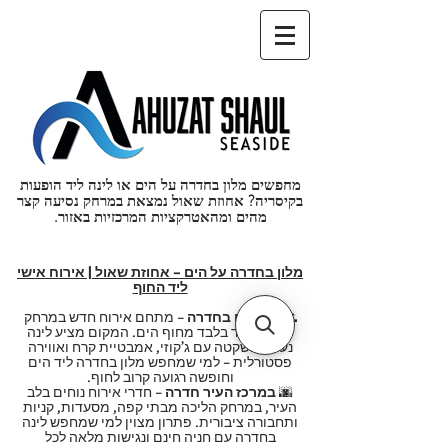
מחפשים מלון בחדרה על הים או לינה ליד הופעות
בקיסריה? אחוזת שאול נמצאת במרחק נסיעה קצר
מהים ומהאטרקציות המרכזיות באזור.
מלון בחדרה על הים – אחוזת שאול | אירוח אישי
ליד החוף
🌊
ליד הים בחדרה
– מתחם אירוח חדש במרחק
כ-500 מטר בלבד מחוף הים. המקום מציע לינה
נעימה ושקטה עם ג’קוזי, אמבטיית קרח ואווירה
פסטורלית – למי שמחפש מלון בחדרה ליד הים
וחופשה רגועה קרוב לחוף.
🌆
במרכז העיר חדרה
– חדרי אירוח נוחים בלב
העיר, במרחק הליכה מבתי קפה, מסעדות, קניות
ותחבורה ציבורית. פתרון מצוין למי שמחפש לינה
בחדרה עם חניה חינם ונגישות מלאה לכל