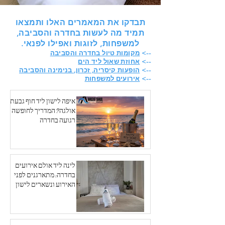
תבדקו את המאמרים האלו ותמצאו
תמיד מה לעשות בחדרה והסביבה,
למשפחות, לזוגות ואפילו לפנאי.
-->
מקומות טיול בחדרה והסביבה
-->
אחוזת שאול ליד הים
-->
הופעות קיסריה, זכרון, בנימינה והסביבה
-->
אירועים למשפחות
איפה לישון ליד חוף גבעת
אולגה? המדריך לחופשה
רגועה בחדרה
לינה ליד אולם אירועים
בחדרה: מתארגנים לפני
האירוע ונשארים לישון
אחריו - אחוזת שאול ליד
הים